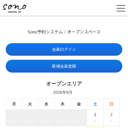
Sono予約システム｜オープンスペース
会員ログイン
新規会員登録
オープンエリア
2026年8月
月
火
水
木
金
土
日
1
2
－
－