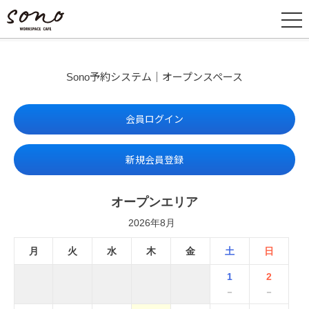
Sono予約システム｜オープンスペース
会員ログイン
新規会員登録
オープンエリア
2026年8月
月
火
水
木
金
土
日
1
2
－
－