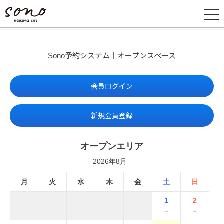
Sono予約システム｜オープンスペース
会員ログイン
新規会員登録
オープンエリア
2026年8月
月
火
水
木
金
土
日
1
2
－
－