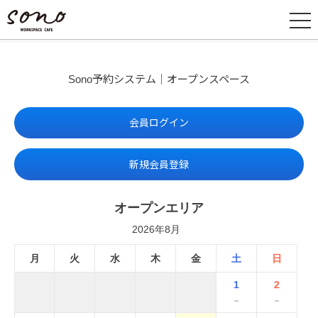
Sono予約システム｜オープンスペース
会員ログイン
新規会員登録
オープンエリア
2026年8月
月
火
水
木
金
土
日
1
2
－
－