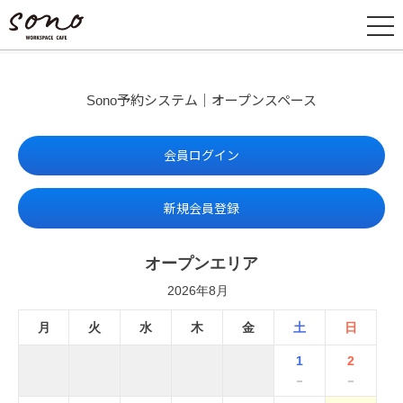
Sono予約システム｜オープンスペース
会員ログイン
新規会員登録
オープンエリア
2026年8月
月
火
水
木
金
土
日
1
2
－
－